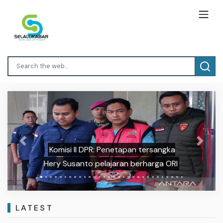
Previous
Next
Komisi II DPR: Penetapan tersangka
Hery Susanto pelajaran berharga ORI
LATEST