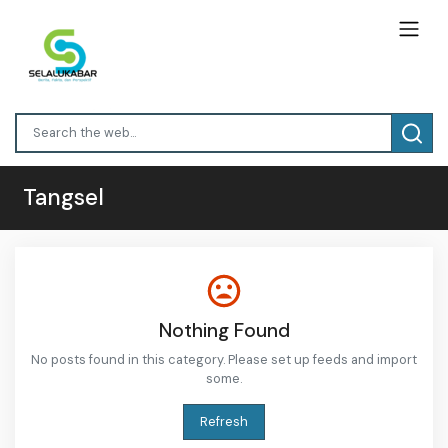
Tangsel
Nothing Found
No posts found in this category. Please set up feeds and import
some.
Refresh