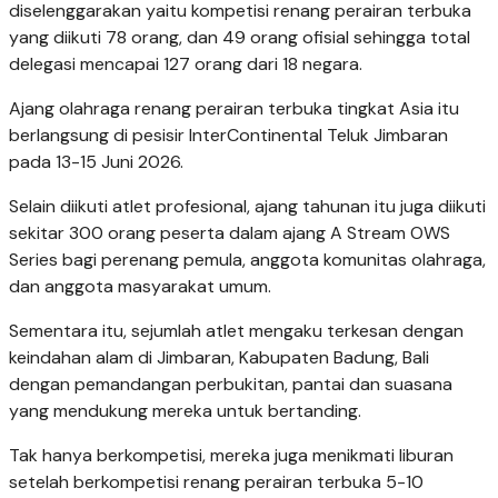
diselenggarakan yaitu kompetisi renang perairan terbuka
yang diikuti 78 orang, dan 49 orang ofisial sehingga total
delegasi mencapai 127 orang dari 18 negara.
Ajang olahraga renang perairan terbuka tingkat Asia itu
berlangsung di pesisir InterContinental Teluk Jimbaran
pada 13-15 Juni 2026.
Selain diikuti atlet profesional, ajang tahunan itu juga diikuti
sekitar 300 orang peserta dalam ajang A Stream OWS
Series bagi perenang pemula, anggota komunitas olahraga,
dan anggota masyarakat umum.
Sementara itu, sejumlah atlet mengaku terkesan dengan
keindahan alam di Jimbaran, Kabupaten Badung, Bali
dengan pemandangan perbukitan, pantai dan suasana
yang mendukung mereka untuk bertanding.
Tak hanya berkompetisi, mereka juga menikmati liburan
setelah berkompetisi renang perairan terbuka 5-10