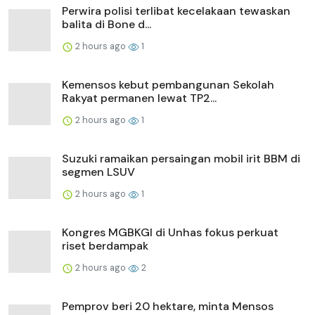
Perwira polisi terlibat kecelakaan tewaskan
balita di Bone d...
2 hours ago
1
Kemensos kebut pembangunan Sekolah
Rakyat permanen lewat TP2...
2 hours ago
1
Suzuki ramaikan persaingan mobil irit BBM di
segmen LSUV
2 hours ago
1
Kongres MGBKGI di Unhas fokus perkuat
riset berdampak
2 hours ago
2
Pemprov beri 20 hektare, minta Mensos