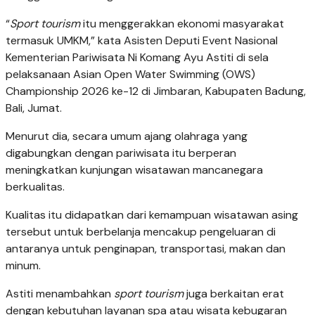
“
Sport tourism
itu menggerakkan ekonomi masyarakat
termasuk UMKM,” kata Asisten Deputi Event Nasional
Kementerian Pariwisata Ni Komang Ayu Astiti di sela
pelaksanaan Asian Open Water Swimming (OWS)
Championship 2026 ke-12 di Jimbaran, Kabupaten Badung,
Bali, Jumat.
Menurut dia, secara umum ajang olahraga yang
digabungkan dengan pariwisata itu berperan
meningkatkan kunjungan wisatawan mancanegara
berkualitas.
Kualitas itu didapatkan dari kemampuan wisatawan asing
tersebut untuk berbelanja mencakup pengeluaran di
antaranya untuk penginapan, transportasi, makan dan
minum.
Astiti menambahkan
sport tourism
juga berkaitan erat
dengan kebutuhan layanan spa atau wisata kebugaran