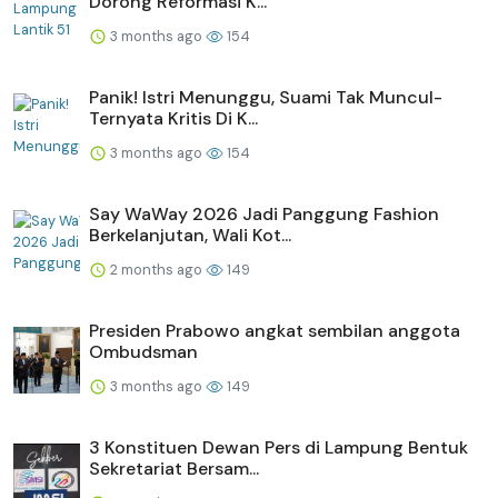
Dorong Reformasi K...
3 months ago
154
Panik! Istri Menunggu, Suami Tak Muncul-
Ternyata Kritis Di K...
3 months ago
154
Say WaWay 2026 Jadi Panggung Fashion
Berkelanjutan, Wali Kot...
2 months ago
149
Presiden Prabowo angkat sembilan anggota
Ombudsman
3 months ago
149
3 Konstituen Dewan Pers di Lampung Bentuk
Sekretariat Bersam...