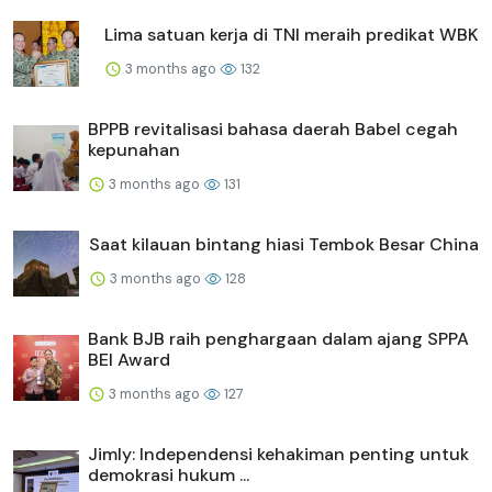
Lima satuan kerja di TNI meraih predikat WBK
3 months ago
132
BPPB revitalisasi bahasa daerah Babel cegah
kepunahan
3 months ago
131
Saat kilauan bintang hiasi Tembok Besar China
3 months ago
128
Bank BJB raih penghargaan dalam ajang SPPA
BEI Award
3 months ago
127
Jimly: Independensi kehakiman penting untuk
demokrasi hukum ...