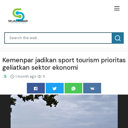
Kemenpar jadikan sport tourism prioritas
geliatkan sektor ekonomi
1 month ago
11