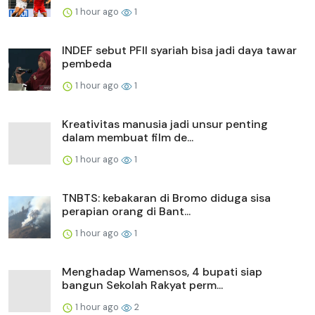
1 hour ago
1
INDEF sebut PFII syariah bisa jadi daya tawar
pembeda
1 hour ago
1
Kreativitas manusia jadi unsur penting
dalam membuat film de...
1 hour ago
1
TNBTS: kebakaran di Bromo diduga sisa
perapian orang di Bant...
1 hour ago
1
Menghadap Wamensos, 4 bupati siap
bangun Sekolah Rakyat perm...
1 hour ago
2