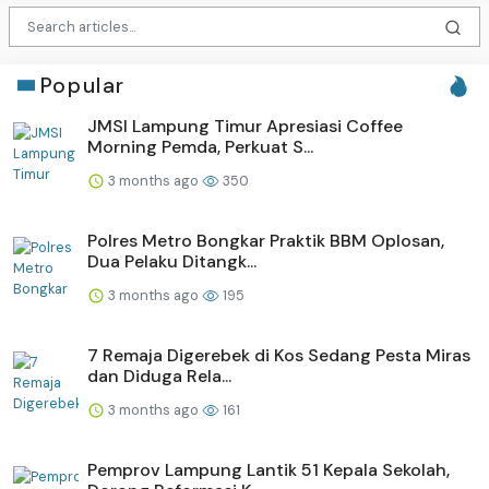
Popular
JMSI Lampung Timur Apresiasi Coffee
Morning Pemda, Perkuat S...
3 months ago
350
Polres Metro Bongkar Praktik BBM Oplosan,
Dua Pelaku Ditangk...
3 months ago
195
7 Remaja Digerebek di Kos Sedang Pesta Miras
dan Diduga Rela...
3 months ago
161
Pemprov Lampung Lantik 51 Kepala Sekolah,