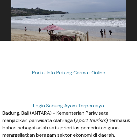
Portal Info Petang Cermat Online
Login Sabung Ayam Terpercaya
Badung, Bali (ANTARA) - Kementerian Pariwisata
menjadikan pariwisata olahraga (
sport tourism
) termasuk
bahari sebagai salah satu prioritas pemerintah guna
menggeliatkan beragam sektor ekonomi di daerah.