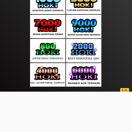
About Us
·
Contact Us
·
Terms & Conditions
·
© selalukabar.com 2026. All rights are reserved
Rakyat news |
|
|
|