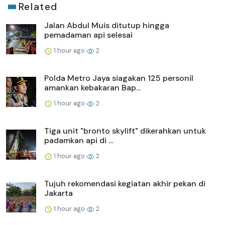
Related
Jalan Abdul Muis ditutup hingga
pemadaman api selesai
1 hour ago
2
Polda Metro Jaya siagakan 125 personil
amankan kebakaran Bap...
1 hour ago
2
Tiga unit "bronto skylift" dikerahkan untuk
padamkan api di ...
1 hour ago
2
Tujuh rekomendasi kegiatan akhir pekan di
Jakarta
1 hour ago
2