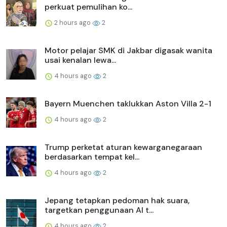
perkuat pemulihan ko...
2 hours ago
2
Motor pelajar SMK di Jakbar digasak wanita
usai kenalan lewa...
4 hours ago
2
Bayern Muenchen taklukkan Aston Villa 2-1
4 hours ago
2
Trump perketat aturan kewarganegaraan
berdasarkan tempat kel...
4 hours ago
2
Jepang tetapkan pedoman hak suara,
targetkan penggunaan AI t...
4 hours ago
2