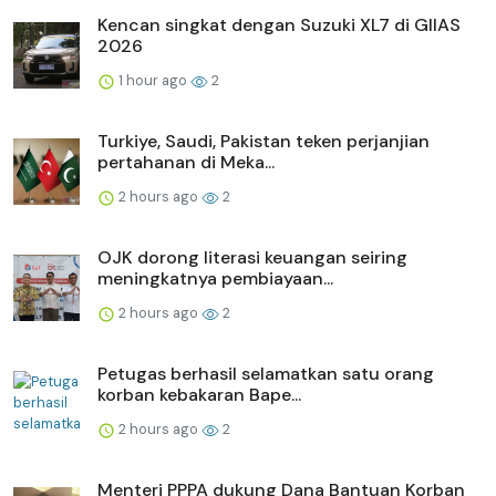
Kencan singkat dengan Suzuki XL7 di GIIAS
2026
1 hour ago
2
Turkiye, Saudi, Pakistan teken perjanjian
pertahanan di Meka...
2 hours ago
2
OJK dorong literasi keuangan seiring
meningkatnya pembiayaan...
2 hours ago
2
Petugas berhasil selamatkan satu orang
korban kebakaran Bape...
2 hours ago
2
Menteri PPPA dukung Dana Bantuan Korban