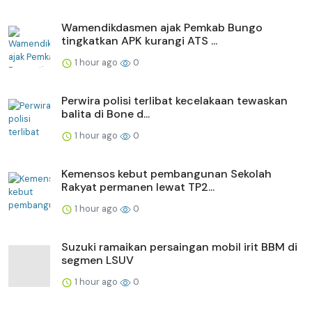
Wamendikdasmen ajak Pemkab Bungo
tingkatkan APK kurangi ATS ...
1 hour ago
0
Perwira polisi terlibat kecelakaan tewaskan
balita di Bone d...
1 hour ago
0
Kemensos kebut pembangunan Sekolah
Rakyat permanen lewat TP2...
1 hour ago
0
Suzuki ramaikan persaingan mobil irit BBM di
segmen LSUV
1 hour ago
0