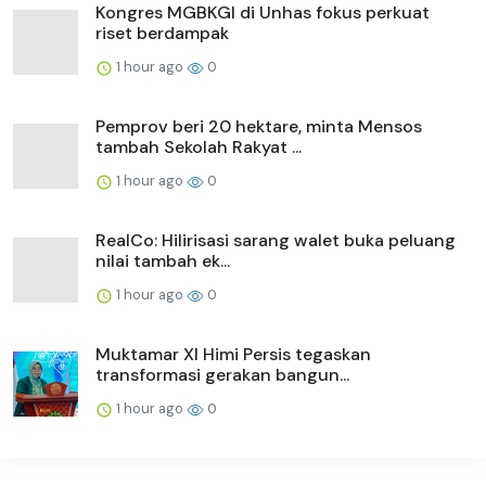
Kongres MGBKGI di Unhas fokus perkuat
riset berdampak
1 hour ago
0
Pemprov beri 20 hektare, minta Mensos
tambah Sekolah Rakyat ...
1 hour ago
0
RealCo: Hilirisasi sarang walet buka peluang
nilai tambah ek...
1 hour ago
0
Muktamar XI Himi Persis tegaskan
transformasi gerakan bangun...
1 hour ago
0