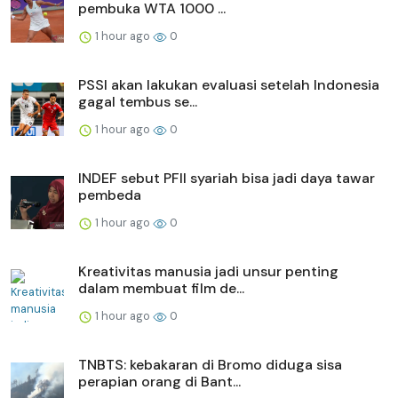
pembuka WTA 1000 ...
1 hour ago
0
PSSI akan lakukan evaluasi setelah Indonesia
gagal tembus se...
1 hour ago
0
INDEF sebut PFII syariah bisa jadi daya tawar
pembeda
1 hour ago
0
Kreativitas manusia jadi unsur penting
dalam membuat film de...
1 hour ago
0
TNBTS: kebakaran di Bromo diduga sisa
perapian orang di Bant...