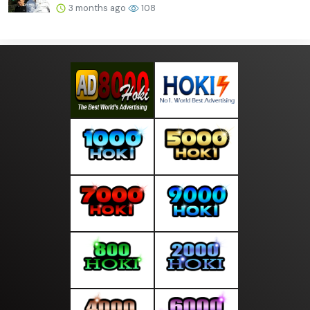
3 months ago
108