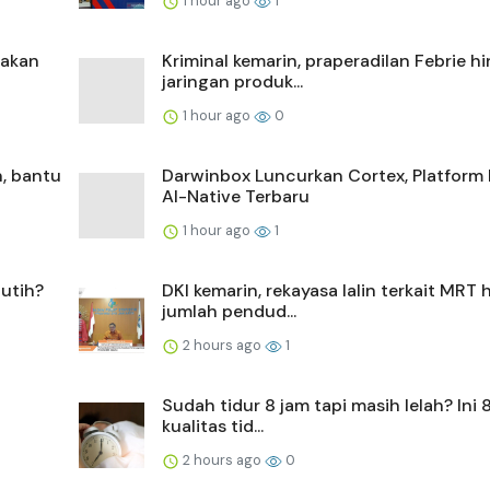
1 hour ago
1
makan
Kriminal kemarin, praperadilan Febrie h
jaringan produk...
1 hour ago
0
, bantu
Darwinbox Luncurkan Cortex, Platfor
AI-Native Terbaru
1 hour ago
1
utih?
DKI kemarin, rekayasa lalin terkait MRT 
jumlah pendud...
2 hours ago
1
Sudah tidur 8 jam tapi masih lelah? Ini 
kualitas tid...
2 hours ago
0