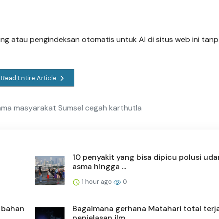
ng atau pengindeksan otomatis untuk AI di situs web ini tanpa
Read Entire Article
ma masyarakat Sumsel cegah karthutla
10 penyakit yang bisa dipicu polusi udar
asma hingga ...
1 hour ago
0
a bahan
Bagaimana gerhana Matahari total terja
penjelasan ilm...