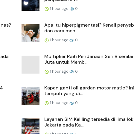
1 hour ago
0
anas?
Apa itu hiperpigmentasi? Kenali penyeba
dan cara men...
1 hour ago
0
pada
Multiplier Raih Pendanaan Seri B senila
Juta untuk Memb...
1 hour ago
0
14
Kapan ganti oli gardan motor matic? Ini
tempuh yang di...
1 hour ago
0
Layanan SIM Keliling tersedia di lima lok
Jakarta pada Ka...