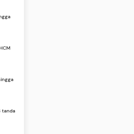
ingga
m HCM
hingga
8 tanda