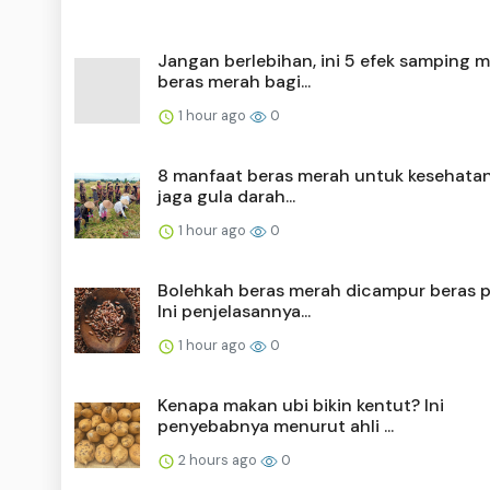
Jangan berlebihan, ini 5 efek samping 
beras merah bagi...
1 hour ago
0
8 manfaat beras merah untuk kesehatan
jaga gula darah...
1 hour ago
0
Bolehkah beras merah dicampur beras p
Ini penjelasannya...
1 hour ago
0
Kenapa makan ubi bikin kentut? Ini
penyebabnya menurut ahli ...
2 hours ago
0