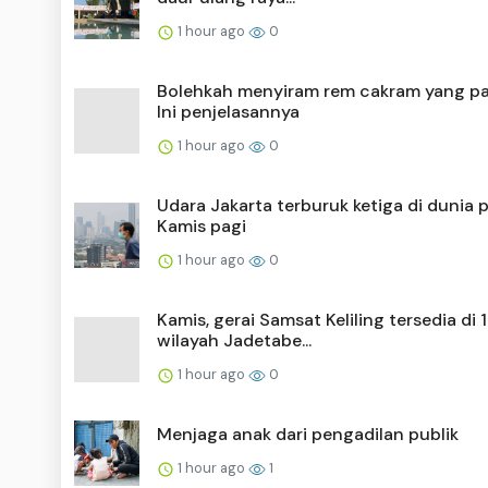
1 hour ago
0
Bolehkah menyiram rem cakram yang p
Ini penjelasannya
1 hour ago
0
Udara Jakarta terburuk ketiga di dunia 
Kamis pagi
1 hour ago
0
Kamis, gerai Samsat Keliling tersedia di 
wilayah Jadetabe...
1 hour ago
0
Menjaga anak dari pengadilan publik
1 hour ago
1