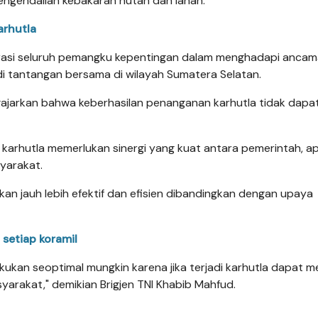
engendalian kebakaran hutan dan lahan.
arhutla
borasi seluruh pemangku kepentingan dalam menghadapi anca
i tantangan bersama di wilayah Sumatera Selatan.
jarkan bahwa keberhasilan penanganan karhutla tidak dapa
karhutla memerlukan sinergi yang kuat antara pemerintah, a
yarakat.
kan jauh lebih efektif dan efisien dibandingkan dengan upaya
setiap koramil
kukan seoptimal mungkin karena jika terjadi karhutla dapat m
yarakat," demikian Brigjen TNI Khabib Mahfud.