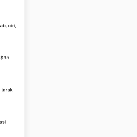
b, ciri,
i $35
 jarak
asi