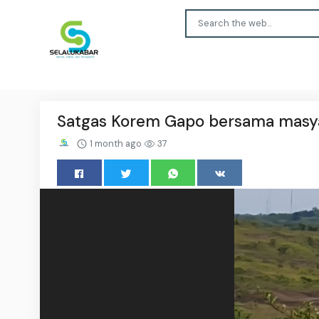
Satgas Korem Gapo bersama masya
1 month ago
37