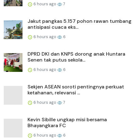
6 hours ago
7
Jakut pangkas 5.157 pohon rawan tumbang
antisipasi cuaca eks...
6 hours ago
6
DPRD DKI dan KNPS dorong anak Huntara
Senen tak putus sekola...
6 hours ago
6
Sekjen ASEAN soroti pentingnya perkuat
ketahanan, relevansi ...
6 hours ago
7
Kevin Sibille ungkap misi bersama
Bhayangkara FC
6 hours ago
6