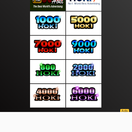
About Us
·
Contact Us
·
Terms & Conditions
·