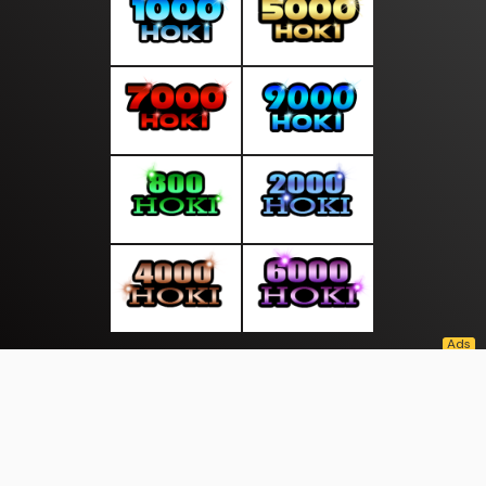
About Us
·
Contact Us
·
Terms & Conditions
·
© selalukabar.com 2026. All rights are reserved