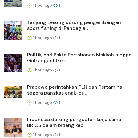
1 hour ago
1
Tanjung Lesung dorong pengembangan
sport fishing di Pandegla...
1 hour ago
1
Politik, dari Pakta Pertahanan Makkah hingga
Golkar gaet Gen...
1 hour ago
1
Prabowo perintahkan PLN dan Pertamina
segera pangkas anak-cu...
1 hour ago
1
Indonesia dorong penguatan kerja sama
BRICS dalam bidang keb...
1 hour ago
1