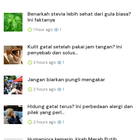
Benarkah stevia lebih sehat dari gula biasa?
Ini faktanya
1 hour ago
1
Kulit gatal setelah pakai jam tangan? Ini
penyebab dan solus...
2 hours ago
1
Jangan biarkan pungli mengakar
2 hours ago
1
Hidung gatal terus? Ini perbedaan alergi dan
pilek yang perl...
2 hours ago
1
Humaniora kemarin, kirab Merah Putih