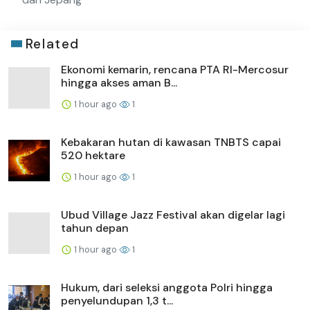
Related
Ekonomi kemarin, rencana PTA RI-Mercosur
hingga akses aman B...
1 hour ago
1
Kebakaran hutan di kawasan TNBTS capai
520 hektare
1 hour ago
1
Ubud Village Jazz Festival akan digelar lagi
tahun depan
1 hour ago
1
Hukum, dari seleksi anggota Polri hingga
penyelundupan 1,3 t...