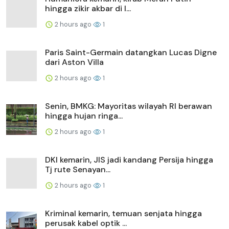
hingga zikir akbar di I...
2 hours ago
1
Paris Saint-Germain datangkan Lucas Digne
dari Aston Villa
2 hours ago
1
Senin, BMKG: Mayoritas wilayah RI berawan
hingga hujan ringa...
2 hours ago
1
DKI kemarin, JIS jadi kandang Persija hingga
Tj rute Senayan...
2 hours ago
1
Kriminal kemarin, temuan senjata hingga
perusak kabel optik ...