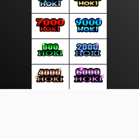
About Us
·
Contact Us
·
Terms & Conditions
·
© selalukabar.com 2026. All rights are reserved
Rakyat news |
|
|
|