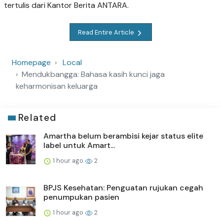
tertulis dari Kantor Berita ANTARA.
Read Entire Article
Homepage
Local
Mendukbangga: Bahasa kasih kunci jaga
keharmonisan keluarga
Related
Amartha belum berambisi kejar status elite
label untuk Amart...
1 hour ago
2
BPJS Kesehatan: Penguatan rujukan cegah
penumpukan pasien
1 hour ago
2