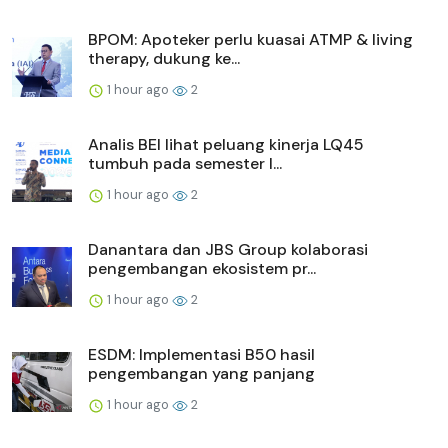
BPOM: Apoteker perlu kuasai ATMP & living
therapy, dukung ke...
1 hour ago
2
Analis BEI lihat peluang kinerja LQ45
tumbuh pada semester I...
1 hour ago
2
Danantara dan JBS Group kolaborasi
pengembangan ekosistem pr...
1 hour ago
2
ESDM: Implementasi B50 hasil
pengembangan yang panjang
1 hour ago
2