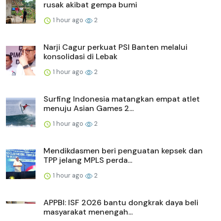
rusak akibat gempa bumi
1 hour ago
2
Narji Cagur perkuat PSI Banten melalui
konsolidasi di Lebak
1 hour ago
2
Surfing Indonesia matangkan empat atlet
menuju Asian Games 2...
1 hour ago
2
Mendikdasmen beri penguatan kepsek dan
TPP jelang MPLS perda...
1 hour ago
2
APPBI: ISF 2026 bantu dongkrak daya beli
masyarakat menengah...