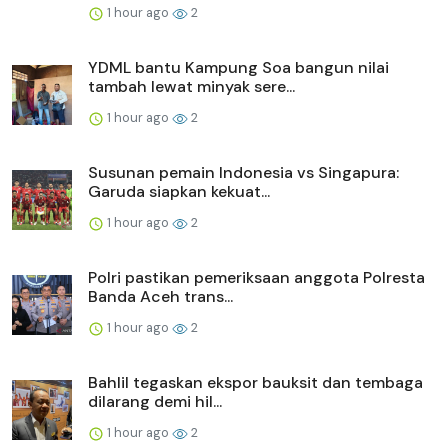
1 hour ago
2
YDML bantu Kampung Soa bangun nilai
tambah lewat minyak sere...
1 hour ago
2
Susunan pemain Indonesia vs Singapura:
Garuda siapkan kekuat...
1 hour ago
2
Polri pastikan pemeriksaan anggota Polresta
Banda Aceh trans...
1 hour ago
2
Bahlil tegaskan ekspor bauksit dan tembaga
dilarang demi hil...
1 hour ago
2