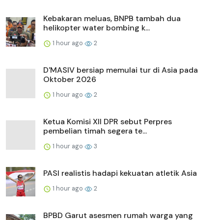
Kebakaran meluas, BNPB tambah dua
helikopter water bombing k...
1 hour ago
2
D'MASIV bersiap memulai tur di Asia pada
Oktober 2026
1 hour ago
2
Ketua Komisi XII DPR sebut Perpres
pembelian timah segera te...
1 hour ago
3
PASI realistis hadapi kekuatan atletik Asia
1 hour ago
2
BPBD Garut asesmen rumah warga yang