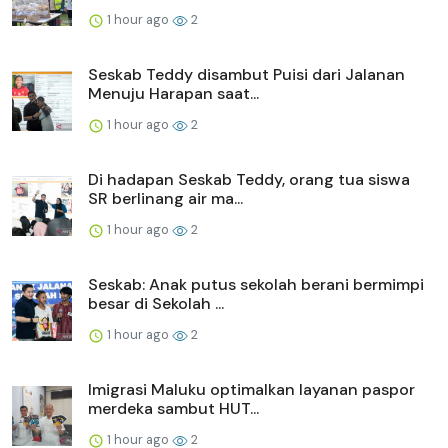
1 hour ago
2
Seskab Teddy disambut Puisi dari Jalanan
Menuju Harapan saat...
1 hour ago
2
Di hadapan Seskab Teddy, orang tua siswa
SR berlinang air ma...
1 hour ago
2
Seskab: Anak putus sekolah berani bermimpi
besar di Sekolah ...
1 hour ago
2
Imigrasi Maluku optimalkan layanan paspor
merdeka sambut HUT...
1 hour ago
2