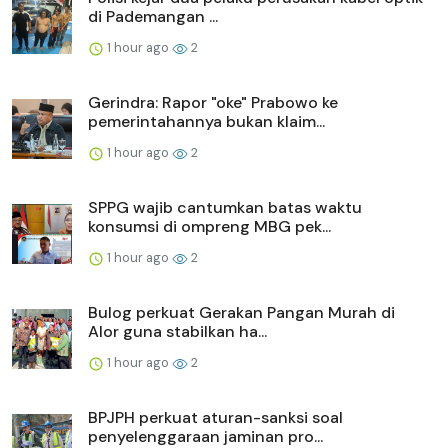
di Pademangan ...
1 hour ago
2
Gerindra: Rapor "oke" Prabowo ke
pemerintahannya bukan klaim...
1 hour ago
2
SPPG wajib cantumkan batas waktu
konsumsi di ompreng MBG pek...
1 hour ago
2
Bulog perkuat Gerakan Pangan Murah di
Alor guna stabilkan ha...
1 hour ago
2
BPJPH perkuat aturan-sanksi soal
penyelenggaraan jaminan pro...