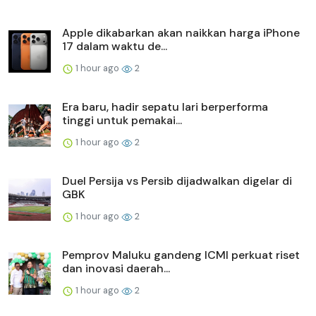
Apple dikabarkan akan naikkan harga iPhone
17 dalam waktu de...
1 hour ago
2
Era baru, hadir sepatu lari berperforma
tinggi untuk pemakai...
1 hour ago
2
Duel Persija vs Persib dijadwalkan digelar di
GBK
1 hour ago
2
Pemprov Maluku gandeng ICMI perkuat riset
dan inovasi daerah...
1 hour ago
2