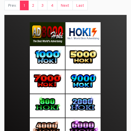
Prev.
1
2
3
4
Next
Last