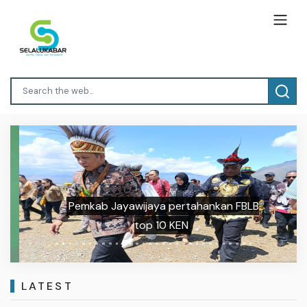
Previous
Next
Pemkab Jayawijaya pertahankan FBLB
top 10 KEN
LATEST