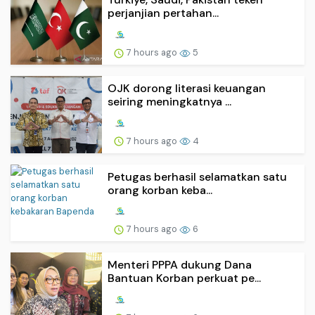
perjanjian pertahan...
7 hours ago
5
OJK dorong literasi keuangan
seiring meningkatnya ...
7 hours ago
4
Petugas berhasil selamatkan satu
orang korban keba...
7 hours ago
6
Menteri PPPA dukung Dana
Bantuan Korban perkuat pe...