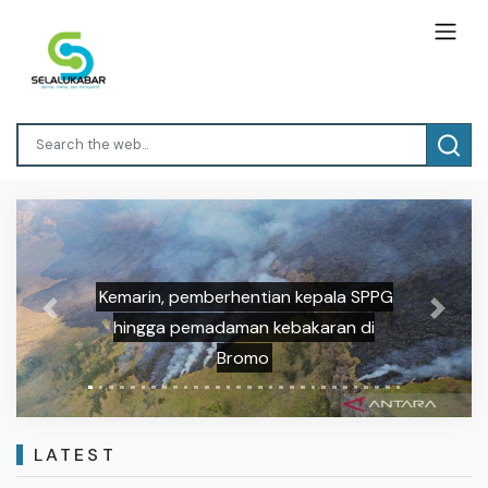
Kemarin, pemberhentian kepala SPPG
Previous
Next
hingga pemadaman kebakaran di
Bromo
LATEST