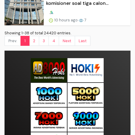
komisioner soal tiga calon...
10 hours ago
7
Showing 1-38 of total 24420 entries.
Prev.
1
2
3
4
Next
Last